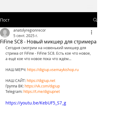
Пост
anatolyregionrecor
5 сент. 2025 г.
FiFine SC8 - Новый микшер для стримера
Сегодня смотрим на новенький микшер для 
стрима от FiFine - FiFine SC8. Есть кое что новое, 
а ещё кое что новое пока что ждём...
НАШ МЕРЧ: 
https://digiup.vsemaykishop.ru
НАШ САЙТ: 
https://digiup.net
Группа ВК: 
https://vk.com/digiup
Telegram: 
https://t.me/digiupnet
https://youtu.be/KebUF5_S7_g