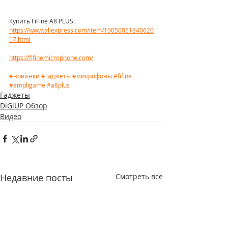
Купить FiFine A8 PLUS: 
https://www.aliexpress.com/item/10050051840620
17.html
https://fifinemicrophone.com/
#новинки
#гаджеты
#микрофоны
#fifine
#ampligame
#a8plus
Гаджеты
DiGiUP Обзор
Видео
Недавние посты
Смотреть все