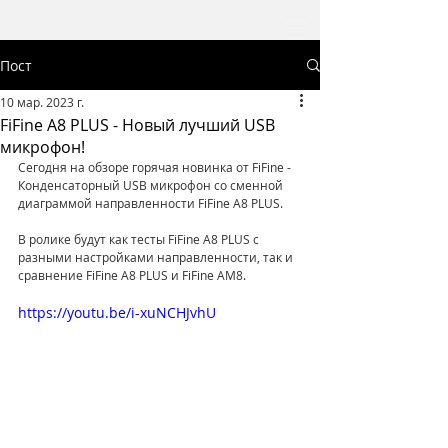
Пост
10 мар. 2023 г.
FiFine A8 PLUS - Новый лучший USB
микрофон!
Сегодня на обзоре горячая новинка от FiFine - 
Конденсаторный USB микрофон со сменной 
диаграммой направленности FiFine A8 PLUS.
В ролике будут как тесты FiFine A8 PLUS с 
разными настройками направленности, так и 
сравнение FiFine A8 PLUS и FiFine AM8.
https://youtu.be/i-xuNCHJvhU