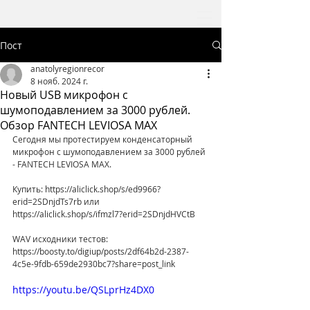
Пост
anatolyregionrecor
8 нояб. 2024 г.
Новый USB микрофон с
шумоподавлением за 3000 рублей.
Обзор FANTECH LEVIOSA MAX
Сегодня мы протестируем конденсаторный 
микрофон с шумоподавлением за 3000 рублей 
- FANTECH LEVIOSA MAX.
Купить: https://aliclick.shop/s/ed9966?
erid=2SDnjdTs7rb или 
https://aliclick.shop/s/ifmzl7?erid=2SDnjdHVCtB
WAV исходники тестов: 
https://boosty.to/digiup/posts/2df64b2d-2387-
4c5e-9fdb-659de2930bc7?share=post_link
https://youtu.be/QSLprHz4DX0