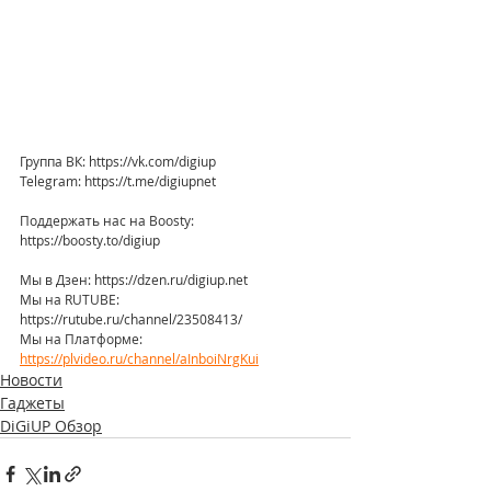
Группа ВК: https://vk.com/digiup
Telegram: https://t.me/digiupnet
Поддержать нас на Boosty: 
https://boosty.to/digiup
Мы в Дзен: https://dzen.ru/digiup.net
Мы на RUTUBE: 
https://rutube.ru/channel/23508413/
Мы на Платформе: 
https://plvideo.ru/channel/aInboiNrgKui
Новости
Гаджеты
DiGiUP Обзор