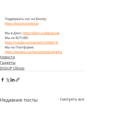
Поддержать нас на Boosty: 
https://boosty.to/digiup
Мы в Дзен: 
https://dzen.ru/digiup.net
Мы на RUTUBE: 
https://rutube.ru/channel/23508413/
Мы на Платформе: 
https://plvideo.ru/channel/aInboiNrgKui
Новости
Гаджеты
DiGiUP Обзор
Недавние посты
Смотреть все