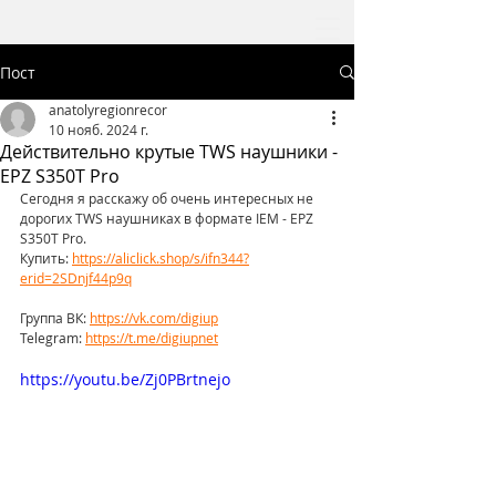
Пост
anatolyregionrecor
10 нояб. 2024 г.
Действительно крутые TWS наушники -
EPZ S350T Pro
Сегодня я расскажу об очень интересных не 
дорогих TWS наушниках в формате IEM - EPZ 
S350T Pro.
Купить: 
https://aliclick.shop/s/ifn344?
erid=2SDnjf44p9q
Группа ВК: 
https://vk.com/digiup
Telegram: 
https://t.me/digiupnet
https://youtu.be/Zj0PBrtnejo