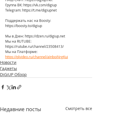
Группа ВК: https://vk.com/digiup
Telegram: https://t.me/digiupnet
Поддержать нас на Boosty: 
https://boosty.to/digiup
Мы в Дзен: https://dzen.ru/digiup.net
Мы на RUTUBE: 
https://rutube.ru/channel/23508413/
Мы на Платформе: 
https://plvideo.ru/channel/aInboiNrgKui
Новости
Гаджеты
DiGiUP Обзор
Недавние посты
Смотреть все