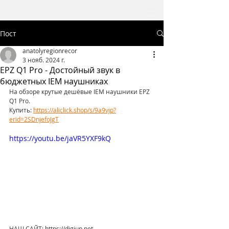
Пост
anatolyregionrecor
3 нояб. 2024 г.
EPZ Q1 Pro - Достойный звук в
бюджетных IEM наушниках
На обзоре крутые дешёвые IEM наушники EPZ 
Q1 Pro.
Купить: 
https://aliclick.shop/s/9a9vjp?
erid=2SDnjefoJgT
https://youtu.be/jaVR5YXF9kQ
НАШ САЙТ: https://digiup.net