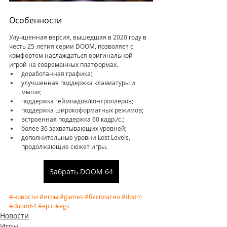
Особенности
Улучшенная версия, вышедшая в 2020 году в 
честь 25-летия серии DOOM, позволяет с 
комфортом наслаждаться оригинальной 
игрой на современных платформах. 
доработанная графика;
улучшенная поддержка клавиатуры и 
мыши;
поддержка геймпадов/контроллеров;
поддержка широкоформатных режимов;
встроенная поддержка 60 кадр./с.;
более 30 захватывающих уровней;
дополнительные уровни Lost Levels, 
продолжающие сюжет игры.
Забрать DOOM 64
#новости
#игры
#games
#бесплатно
#doom
#doom64
#epic
#egs
Новости
Игры