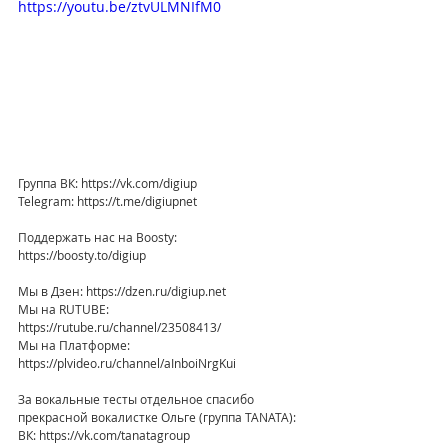
https://youtu.be/ztvULMNIfM0
Группа ВК: https://vk.com/digiup
Telegram: https://t.me/digiupnet
Поддержать нас на Boosty: 
https://boosty.to/digiup
Мы в Дзен: https://dzen.ru/digiup.net
Мы на RUTUBE: 
https://rutube.ru/channel/23508413/
Мы на Платформе: 
https://plvideo.ru/channel/aInboiNrgKui
За вокальные тесты отдельное спасибо 
прекрасной вокалистке Ольге (группа TANATA):
ВК: https://vk.com/tanatagroup