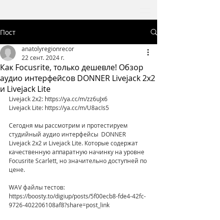
Пост
anatolyregionrecor
22 сент. 2024 г.
Как Focusrite, только дешевле! Обзор
аудио интерфейсов DONNER Livejack 2x2
и Livejack Lite
Livejack 2x2: https://ya.cc/m/zz6uJx6
Livejack Lite: https://ya.cc/m/U8acIs5
Сегодня мы рассмотрим и протестируем 
студийный аудио интерфейсы  DONNER 
Livejack 2x2 и Livejack Lite. Которые содержат 
качественную аппаратную начинку на уровне 
Focusrite Scarlett, но значительно доступней по 
цене.
WAV файлы тестов: 
https://boosty.to/digiup/posts/5f00ecb8-fde4-42fc-
9726-402206108af8?share=post_link