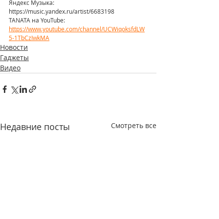
Яндекс Музыка: 
https://music.yandex.ru/artist/6683198
TANATA на YouTube: 
https://www.youtube.com/channel/UCWiqoksfdLW
5-1TbCzIwkMA
Новости
Гаджеты
Видео
Недавние посты
Смотреть все