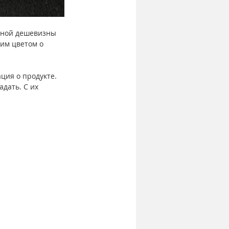
ьной дешевизны 
им цветом о 
ция о продукте.
дать. С их 