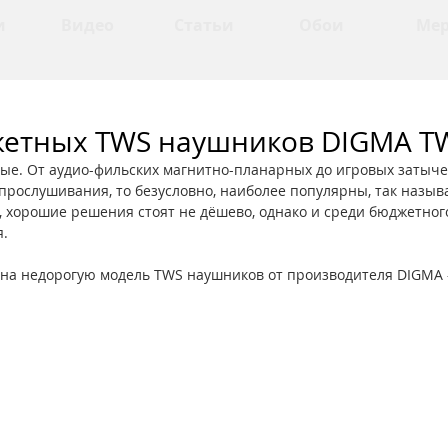
и
Видео
Статьи
Обои
Ме
етных TWS наушников DIGMA T
е. От аудио-фильских магнитно-планарных до игровых затычек
 прослушивания, то безусловно, наиболее популярны, так назыв
, хорошие решения стоят не дёшево, однако и среди бюджетног
. 
на недорогую модель TWS наушников от производителя DIGMA 