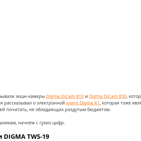
обывали экшн-камеры 
Digma DiCam 810
 и 
Digma DiCam 850
, кото
 я рассказывал о электронной 
книге Digma K1
, которая тоже яв
ей почитать, не обладающих раздутым бюджетом. 
никам, начнём с сухих цифр.
и DIGMA TWS-19