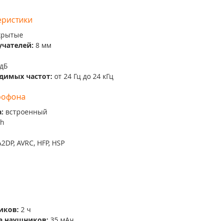
еристики
крытые
чателей: 
8 мм
 дБ
димых частот: 
от 24 Гц до 24 кГц
рофона
: 
встроенный
th
A2DP, AVRC, HFP, HSP
иков: 
2 ч
а наушников: 
35 мAч