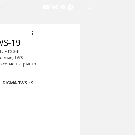
рч
WS-19
. Что же 
аемые, TWS 
о сегмента рынка 
- 
DIGMA TWS-19
. 