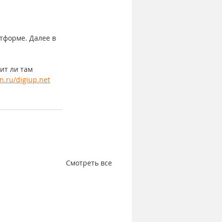
тформе. Далее в 
ит ли там 
en.ru/digiup.net
Смотреть все