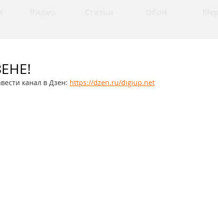
и
Видео
Статьи
Обои
Ме
ЗЕНЕ!
вести канал в Дзен: 
https://dzen.ru/digiup.net