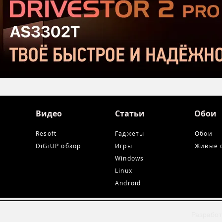
и Ta
Видео
Статьи
Обои
Resoft
Гаджеты
Обои
DiGiUP обзор
Игры
Живые 
Windows
Linux
Android
Разработ