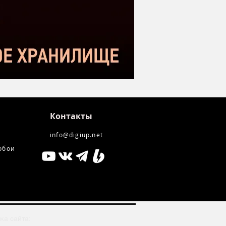
kstar SM-10
Контакты
info@digiup.net
обои
ка сайта: