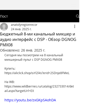
Пост
anatolyregionrecor
24 янв. 2025 г.
Бюджетный 8-ми канальный микшер и
аудио интерфейс с DSP - Обзор DGNOG
PMX08
Обновлено:
26 янв. 2025 г.
Сегодня мы посмотрим на 8 канальный 
микшерный пульт с DSP DGNOG PMX08
Купить:
https://aliclick.shop/s/rl2l4s?erid=2SDnje8FMeL
На WB: 
https://www.wildberries.ru/catalog/232733014/det
ail.aspx?targetUrl=EX
https://youtu.be/zxGKpSAohDA