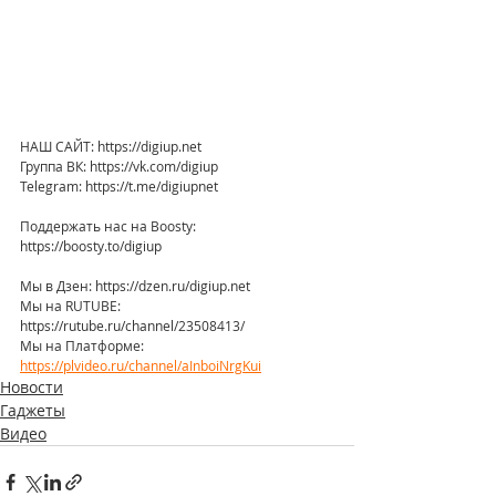
НАШ САЙТ: https://digiup.net
Группа ВК: https://vk.com/digiup
Telegram: https://t.me/digiupnet
Поддержать нас на Boosty: 
https://boosty.to/digiup
Мы в Дзен: https://dzen.ru/digiup.net
Мы на RUTUBE: 
https://rutube.ru/channel/23508413/
Мы на Платформе: 
https://plvideo.ru/channel/aInboiNrgKui
Новости
Гаджеты
Видео