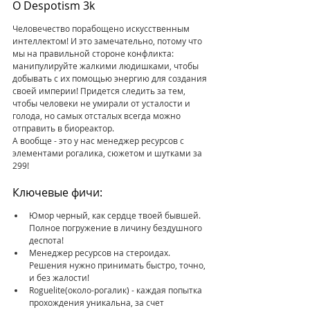
О Despotism 3k 
Человечество порабощено искусственным 
интеллектом! И это замечательно, потому что 
мы на правильной стороне конфликта: 
манипулируйте жалкими людишками, чтобы 
добывать с их помощью энергию для создания 
своей империи! Придется следить за тем, 
чтобы человеки не умирали от усталости и 
голода, но самых отсталых всегда можно 
отправить в биореактор.
А вообще - это у нас менеджер ресурсов с 
элементами рогалика, сюжетом и шутками за 
299!
Ключевые фичи:
Юмор черный, как сердце твоей бывшей. 
Полное погружение в личину бездушного 
деспота!
Менеджер ресурсов на стероидах. 
Решения нужно принимать быстро, точно, 
и без жалости!
Roguelite(около-рогалик) - каждая попытка 
прохождения уникальна, за счет 