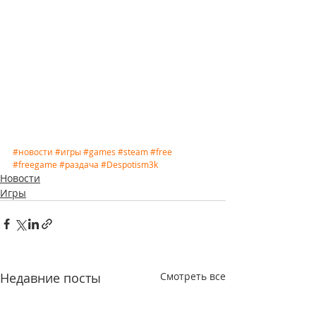
#новости
#игры
#games
#steam
#free
#freegame
#раздача
#Despotism3k
Новости
Игры
Недавние посты
Смотреть все