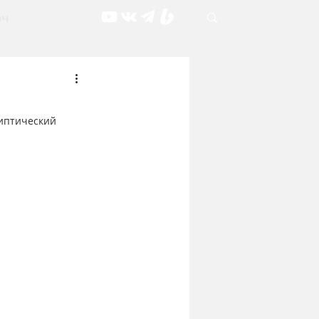
рч
иптический 