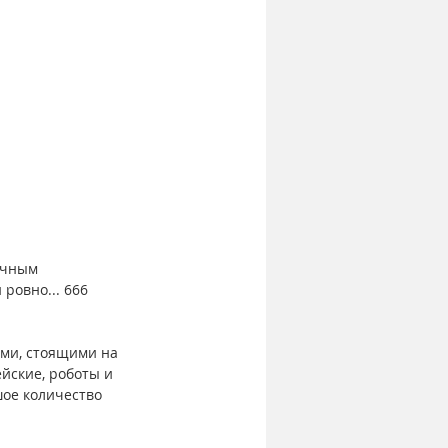
ичным 
ровно... 666 
ми, стоящими на 
йские, роботы и 
ое количество 