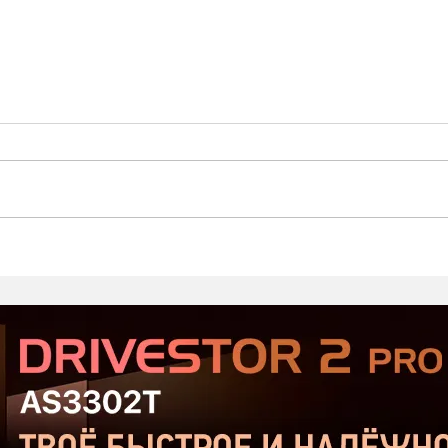
Стартовал второй этап
Prod
открытого тестирования
Хор
Serious Sam: Shatterverse в
бюдж
Steam
Срав
и Ta