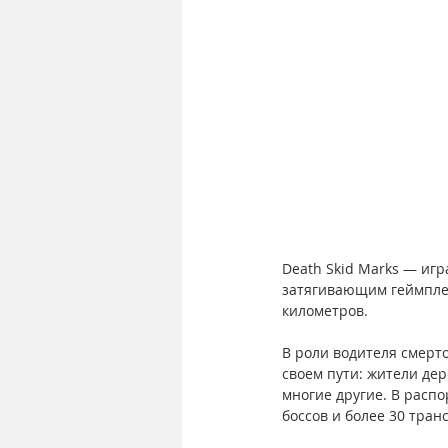
Death Skid Marks — иг
затягивающим геймплеем
километров.
В роли водителя смерт
своем пути: жители дер
многие другие. В расп
боссов и более 30 тран