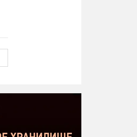
ipe ST-1 MK2 -
оший микрофон в
етном сегменте |
нение с Donner DC-87
kstar SM-10