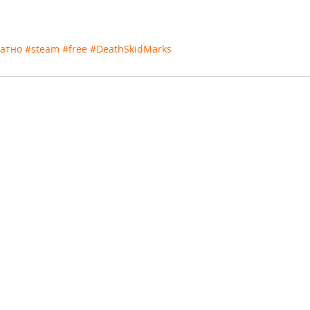
атно
#steam
#free
#DeathSkidMarks