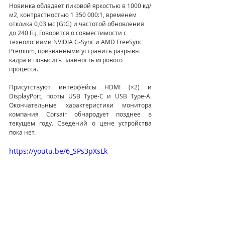
Новинка обладает пиковой яркостью в 1000 кд/
м2, контрастностью 1 350 000:1, временем 
отклика 0,03 мс (GtG) и частотой обновления 
до 240 Гц. Говорится о совместимости с 
технологиями NVIDIA G-Sync и AMD FreeSync 
Premium, призванными устранить разрывы 
кадра и повысить плавность игрового 
процесса.
Присутствуют интерфейсы HDMI (×2) и 
DisplayPort, порты USB Type-C и USB Type-A. 
Окончательные характеристики монитора 
компания Corsair обнародует позднее в 
текущем году. Сведений о цене устройства 
пока нет.
https://youtu.be/6_SPs3pXsLk