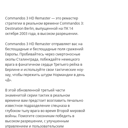
Commandos 3 HD Remaster — это ремастер 
стратегии в реальном времени Commandos 3: 
Destination Berlin, выпущенной на ПК 14 
октября 2003 года, в высоком разрешении.
Commandos 3 HD Remaster отправляет вас на 
беспощадные и беспощадные поля сражений 
Европы. Пробивайтесь через смертоносные 
окопы Сталинграда, побеждайте немецкого 
врага в фанатичном сердце Третьего рейха в 
Берлине и используйте свои тактические ноу-
хау, чтобы пережить штурм Нормандии в день 
«Д».
В этой обновленной третьей части 
знаменитой серии тактик в реальном 
времени вам предстоит возглавить печально 
известное подразделение спецназа в 
глубоком тылу врага во время Второй мировой 
войны. Помогите союзникам победить в 
высоком разрешении, с улучшенным 
управлением и пользовательским 