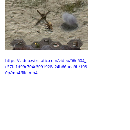
https://video.wixstatic.com/video/06e604_
c57fc1d99c704c3091928a24b66bea9b/108
0p/mp4/file.mp4