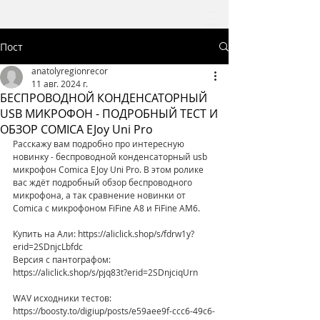
Пост
anatolyregionrecor
11 авг. 2024 г.
БЕСПРОВОДНОЙ КОНДЕНСАТОРНЫЙ
USB МИКРОФОН - ПОДРОБНЫЙ ТЕСТ И
ОБЗОР COMICA EJoy Uni Pro
Расскажу вам подробно про интересную 
новинку - беспроводной конденсаторный usb 
микрофон Comica EJoy Uni Pro. В этом ролике 
вас ждёт подробный обзор беспроводного 
микрофона, а так сравнение новинки от 
Comica с микрофоном FiFine A8 и FiFine AM6.
Купить на Али: https://aliclick.shop/s/fdrw1y?
erid=2SDnjcLbfdc
Версия с пантографом: 
https://aliclick.shop/s/pjq83t?erid=2SDnjciqUrn
WAV исходники тестов: 
https://boosty.to/digiup/posts/e59aee9f-ccc6-49c6-