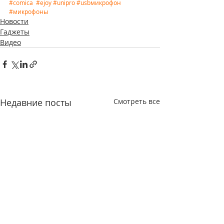
#comica
#ejoy
#unipro
#usbмикрофон
#микрофоны
Новости
Гаджеты
Видео
Недавние посты
Смотреть все