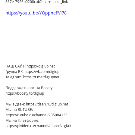
867e-7926b0208cab?share=post_link
https://youtu.be/YQppnePVl78
НАШ САЙТ: https://digiup.net
Группа ВК: https://vk.com/digiup
Telegram: https://t.me/digiupnet
Поддержать нас на Boosty: 
https://boosty.to/digiup
Мы в Дзен: https://dzen.ru/digiup.net
Мы на RUTUBE: 
https://rutube.ru/channel/23508413/
Мы на Платформе: 
https://plvideo.ru/channel/aInboiNrgKui