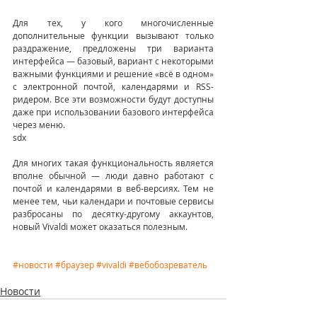
Для тех, у кого многочисленные 
дополнительные функции вызывают только 
раздражение, предложены три варианта 
интерфейса — базовый, вариант с некоторыми 
важными функциями и решение «всё в одном» 
с электронной почтой, календарями и RSS-
ридером. Все эти возможности будут доступны 
даже при использовании базового интерфейса 
через меню.
sdx
Для многих такая функциональность является 
вполне обычной — люди давно работают с 
почтой и календарями в веб-версиях. Тем не 
менее тем, чьи календари и почтовые сервисы 
разбросаны по десятку-другому аккаунтов, 
новый Vivaldi может оказаться полезным.
#новости
#браузер
#vivaldi
#вебобозреватель
Новости