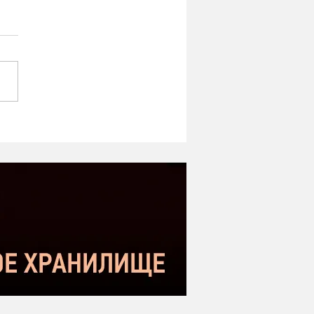
ipe ST-1 MK2 -
оший микрофон в
етном сегменте |
нение с Donner DC-87
kstar SM-10