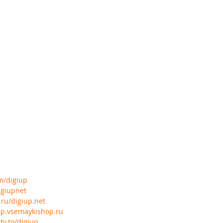
om/digiup
igiupnet
.ru/digiup.net
iup.vsemaykishop.ru
ty.to/digiup