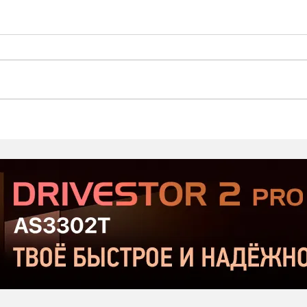
Стартовал второй этап
Prod
открытого тестирования
Хор
Serious Sam: Shatterverse в
бюдж
Steam
Срав
и Ta