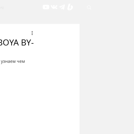
рч
BOYA BY-
 узнаем чем 