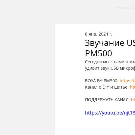
.
Новост
8 янв. 2024 г.
Звучание US
PM500
Сегодня мы с вами пос
удивит звук USB микроф
BOYA BY-PM500: 
https:/
Канал о DIY и шитье: 
ht
ПОДДЕРЖАТЬ КАНАЛ: 
h
https://youtu.be/njt1