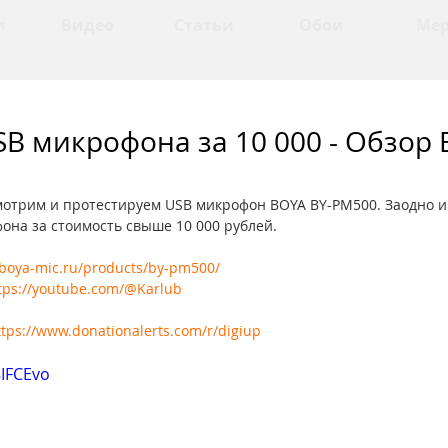
и
Видео
Статьи
Обои
Ме
B микрофона за 10 000 - Обзор 
мотрим и протестируем USB микрофон BOYA BY-PM500. Заодно и
она за стоимость свыше 10 000 рублей.
/boya-mic.ru/products/by-pm500/
tps://youtube.com/@Karlub
ttps://www.donationalerts.com/r/digiup
8IFCEvo