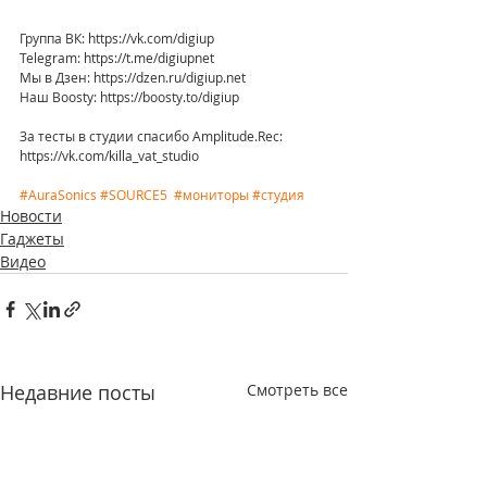
Группа ВК: https://vk.com/digiup
Telegram: https://t.me/digiupnet
Мы в Дзен: https://dzen.ru/digiup.net
Наш Boosty: https://boosty.to/digiup
За тесты в студии спасибо Amplitude.Rec: 
https://vk.com/killa_vat_studio 
#AuraSonics
#SOURCE5
#мониторы
#студия
Новости
Гаджеты
Видео
Недавние посты
Смотреть все