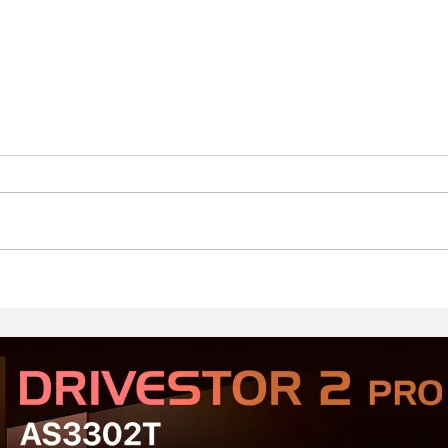
Стартовал второй этап
Prod
открытого тестирования
Хор
Serious Sam: Shatterverse в
бюдж
Steam
Срав
и Ta