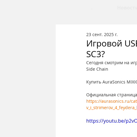
.
Новост
23 сент. 2025 г.
Игровой US
SC3?
Сегодня смотрим на игр
Side Chain
Купить AuraSonics MIXI
Официальная страница
https://aurasonics.ru/c
v_i_strimerov_4_feydera
https://youtu.be/p2