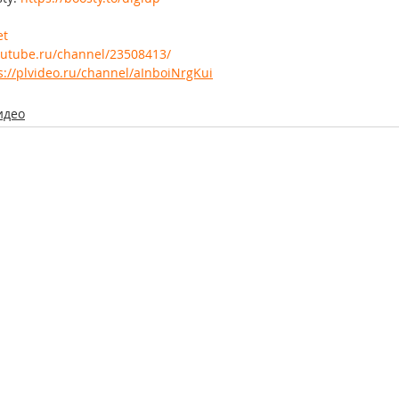
et
/rutube.ru/channel/23508413/
s://plvideo.ru/channel/aInboiNrgKui
идео