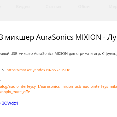
и
Видео
Статьи
Обои
Ме
B микшер AuraSonics MIXION - Л
овой USB микшер AuraSonics MIXION для стрима и игр. С функци
ON: 
https://market.yandex.ru/cc/7eUSUz
: 
atalog/audiointerfeysy_1/aurasonics_mixion_usb_audiointerfeys_mi
_knopki_mute_effe
vOIBOWdz4