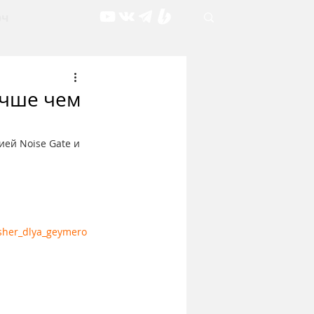
рч
учше чем
ей Noise Gate и 
ksher_dlya_geymero