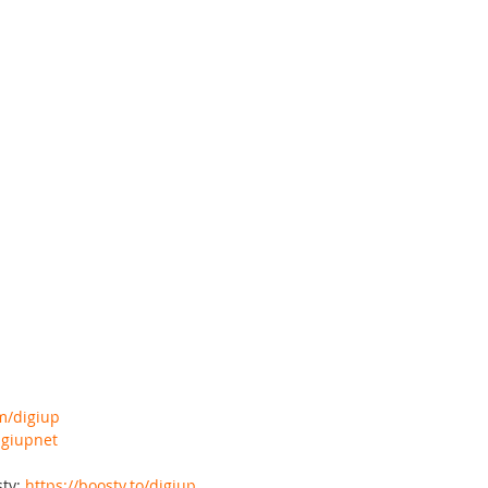
om/digiup
igiupnet
ty: 
https://boosty.to/digiup