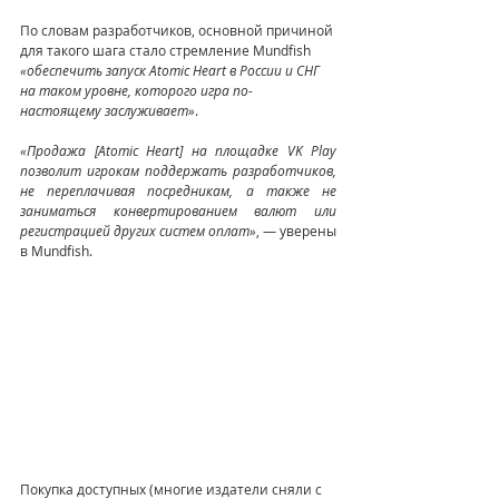
По словам разработчиков, основной причиной 
для такого шага стало стремление Mundfish 
«обеспечить запуск Atomic Heart в России и СНГ 
на таком уровне, которого игра по-
настоящему заслуживает»
.
«Продажа [Atomic Heart] на площадке VK Play 
позволит игрокам поддержать разработчиков, 
не переплачивая посредникам, а также не 
заниматься конвертированием валют или 
регистрацией других систем оплат»
, — уверены 
в Mundfish.
Покупка доступных (многие издатели сняли с 