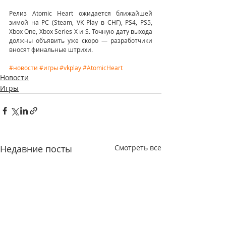
Релиз Atomic Heart ожидается ближайшей 
зимой на PC (Steam, VK Play в СНГ), PS4, PS5, 
Xbox One, Xbox Series X и S. Точную дату выхода 
должны объявить уже скоро — разработчики 
вносят финальные штрихи.
#новости
#игры
#vkplay
#AtomicHeart
Новости
Игры
Недавние посты
Смотреть все