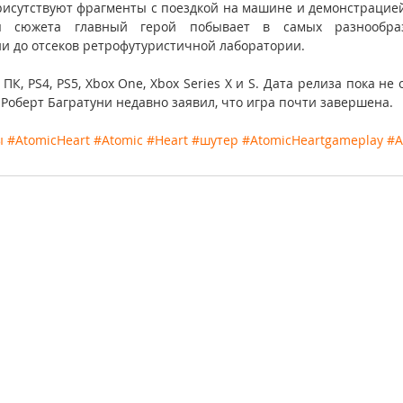
присутствуют фрагменты с поездкой на машине и демонстрацией
я сюжета главный герой побывает в самых разнообраз
 до отсеков ретрофутуристичной лаборатории.
ПК, PS4, PS5, Xbox One, Xbox Series X и S. Дата релиза пока не 
Роберт Багратуни недавно заявил, что игра почти завершена.
ы
#AtomicHeart
#Atomic
#Heart
#шутер
#AtomicHeartgameplay
#A