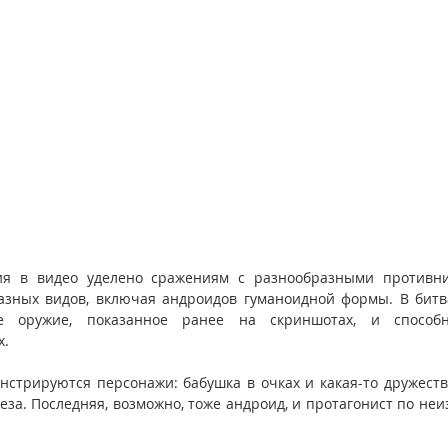
ия в видео уделено сражениям с разнообразными противни
азных видов, включая андроидов гуманоидной формы. В битва
е оружие, показанное ранее на скриншотах, и способно
х.
нстрируются персонажи: бабушка в очках и какая-то дружеств
еза. Последняя, возможно, тоже андроид, и протагонист по неи