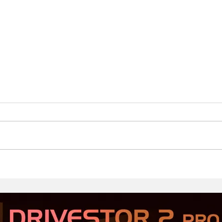
Стартовал второй этап
Prod
открытого тестирования
Хор
Serious Sam: Shatterverse в
бюдж
Steam
Срав
и Ta