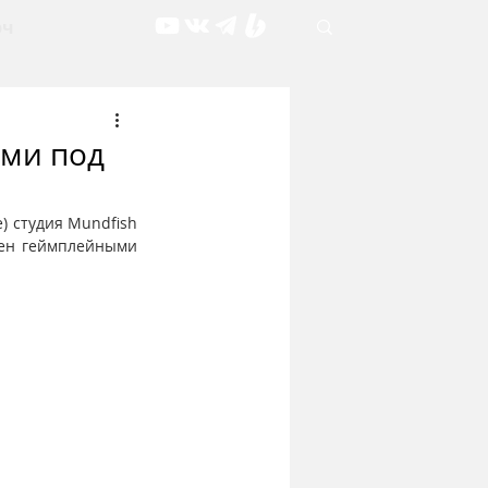
рч
ами под
) студия Mundfish 
щен геймплейными 