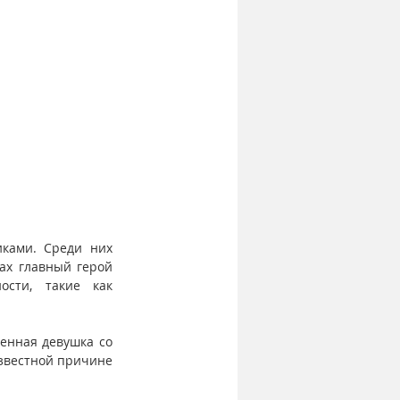
ками. Среди них 
х главный герой 
сти, такие как 
енная девушка со 
звестной причине 