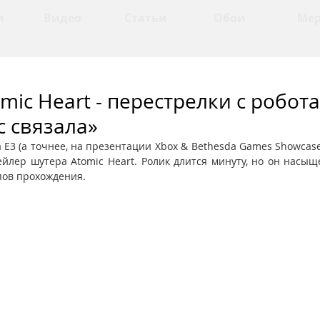
и
Видео
Статьи
Обои
Ме
mic Heart - перестрелки с робот
с связала»
 E3 (а точнее, на презентации Xbox & Bethesda Games Showcase
йлер шутера Atomic Heart. Ролик длится минуту, но он насы
пов прохождения.