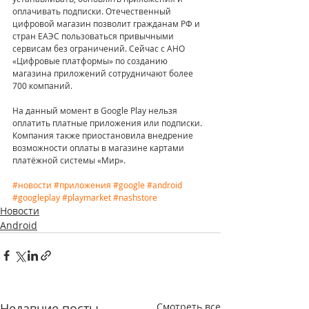
оплачивать подписки. Отечественный 
цифровой магазин позволит гражданам РФ и 
стран ЕАЭС пользоваться привычными 
сервисам без ограничений. Сейчас с АНО 
«Цифровые платформы» по созданию 
магазина приложений сотрудничают более 
700 компаний.
На данный момент в Google Play нельзя 
оплатить платные приложения или подписки. 
Компания также приостановила внедрение 
возможности оплаты в магазине картами 
платёжной системы «Мир».
#новости
#приложения
#google
#android
#googleplay
#playmarket
#nashstore
Новости
Android
Недавние посты
Смотреть все