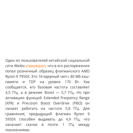
Один из пользователей китайской социальной 
сети Weibo 
утверждает
, что в его распоряжение 
попал розничный образец флагманского AMD 
Ryzen 9 7950X. Это 16-ядерный чип с 80 МБ кэш-
памяти и TDP на уровне 170 Вт. Как 
сообщается, его базовая частота составляет 
4,5 ГГц, а в режиме Boost — 5,7 ГГц. Но при 
активации функций Extended Frequency Range 
(XFR) и Precision Boost Overdrive (PBO) он 
сможет работать на частоте 5,8 ГГц. Для 
сравнения, предыдущий флагман Ryzen 9 
5950X способен выдавать до 4,9 ГГц, что 
означает скачок в почти 1 ГГц между 
поколениями.