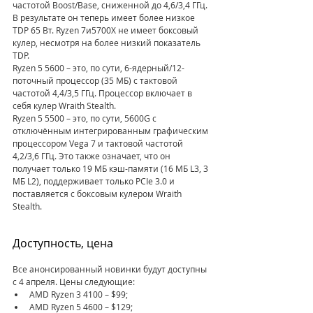
частотой Boost/Base, сниженной до 4,6/3,4 ГГц. 
В результате он теперь имеет более низкое 
TDP 65 Вт. Ryzen 7и5700X не имеет боксовый 
кулер, несмотря на более низкий показатель 
TDP.
Ryzen 5 5600 – это, по сути, 6-ядерный/12-
поточный процессор (35 МБ) с тактовой 
частотой 4,4/3,5 ГГц. Процессор включает в 
себя кулер Wraith Stealth.
Ryzen 5 5500 – это, по сути, 5600G с 
отключённым интегрированным графическим 
процессором Vega 7 и тактовой частотой 
4,2/3,6 ГГц. Это также означает, что он 
получает только 19 МБ кэш-памяти (16 МБ L3, 3 
МБ L2), поддерживает только PCIe 3.0 и 
поставляется с боксовым кулером Wraith 
Stealth.
Доступность, цена
Все анонсированный новинки будут доступны 
с 4 апреля. Цены следующие:
AMD Ryzen 3 4100 – $99;
AMD Ryzen 5 4600 – $129;