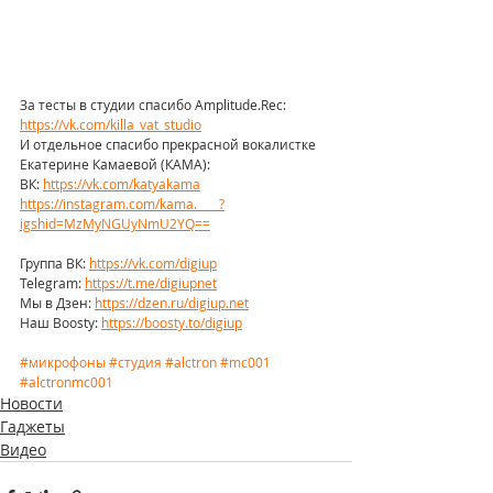
За тесты в студии спасибо Amplitude.Rec: 
https://vk.com/killa_vat_studio
И отдельное спасибо прекрасной вокалистке 
Екатерине Камаевой (КАМА):
ВК: 
https://vk.com/katyakama
https://instagram.com/kama.____?
igshid=MzMyNGUyNmU2YQ==
Группа ВК: 
https://vk.com/digiup
Telegram: 
https://t.me/digiupnet
Мы в Дзен: 
https://dzen.ru/digiup.net
Наш Boosty: 
https://boosty.to/digiup
#микрофоны
#студия
#alctron
#mc001
#alctronmc001
Новости
Гаджеты
Видео