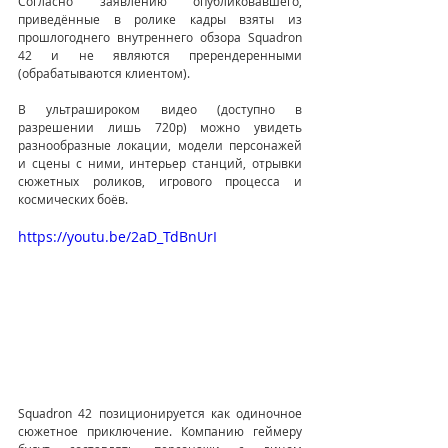
Согласно заявлению опубликовавшего, 
приведённые в ролике кадры взяты из 
прошлогоднего внутреннего обзора Squadron 
42 и не являются пререндеренными 
(обрабатываются клиентом).
В ультрашироком видео (доступно в 
разрешении лишь 720p) можно увидеть 
разнообразные локации, модели персонажей 
и сцены с ними, интерьер станций, отрывки 
сюжетных роликов, игрового процесса и 
космических боёв.
https://youtu.be/2aD_TdBnUrI
Squadron 42 позиционируется как одиночное 
сюжетное приключение. Компанию геймеру 