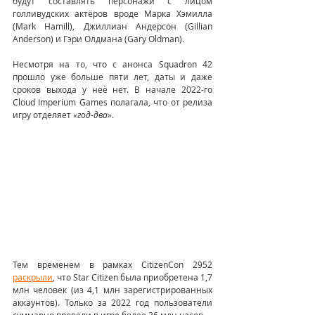
будут составлять персонажи с лицом 
голливудских актёров вроде Марка Хэмилла 
(Mark Hamill), Джиллиан Андерсон (Gillian 
Anderson) и Гэри Олдмана (Gary Oldman).
Несмотря на то, что с анонса Squadron 42 
прошло уже больше пяти лет, даты и даже 
сроков выхода у неё нет. В начале 2022-го 
Cloud Imperium Games полагала, что от релиза 
игру отделяет 
«год-два»
.
Тем временем в рамках CitizenCon 2952 
раскрыли
, что Star Citizen была приобретена 1,7 
млн человек (из 4,1 млн зарегистрированных 
аккаунтов). Только за 2022 год пользователи 