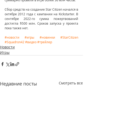
суммарно провели в игре более 36 млн часов.
Сбор средств на создание Star Citizen начался в 
октябре 2012 года с кампании на Kickstarter. В 
сентябре 2022-го сумма пожертвований 
достигла $500 млн. Сроков запуска у проекта 
пока также нет.
#новости
#игры
#новинки
#StarCitizen
#Squadron42
#видео
#трейлер
Новости
Игры
Недавние посты
Смотреть все