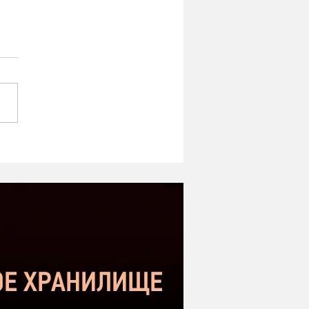
ipe ST-1 MK2 -
оший микрофон в
етном сегменте |
нение с Donner DC-87
kstar SM-10