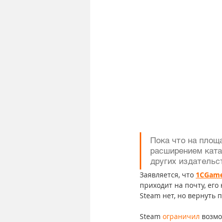
Пока что на площа
расширением ката
других издательст
Заявляется, что 
1CGam
приходит на почту, ег
Steam нет, но вернуть п
Steam 
ограничил
 возм