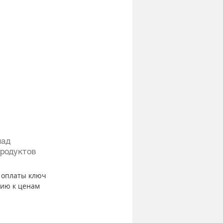
над 
родуктов 
 оплаты ключ 
нию к ценам 