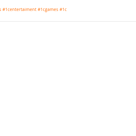
s
#1centertaiment
#1cgames
#1с