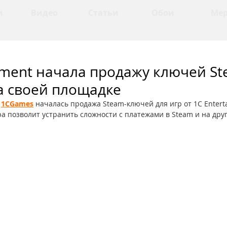
и
Видео
Статьи
Обои
Ме
nment начала продажу ключей St
а своей площадке
 
1CGames
 началась продажа Steam-ключей для игр от 1С Entert
ра позволит устранить сложности с платежами в Steam и на дру