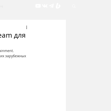
рч
eam для
ainment. 
гих зарубежных 