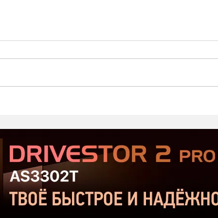
Стартовал второй этап
Prod
открытого тестирования
Хор
Serious Sam: Shatterverse в
бюдж
Steam
Срав
и Ta