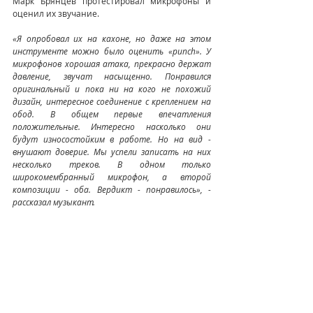
Марк Брянцев протестировал микрофоны и 
оценил их звучание.
«Я опробовал их на кахоне, но даже на этом 
инструменте можно было оценить «punch». У 
микрофонов хорошая атака, прекрасно держат 
давление, звучат насыщенно. Понравился 
оригинальный и пока ни на кого не похожий 
дизайн, интересное соединение с креплением на 
обод. В общем первые впечатления 
положительные. Интересно насколько они 
будут износостойким в работе. Но на вид - 
внушают доверие. Мы успели записать на них 
несколько треков. В одном только 
широкомембранный микрофон, а второй 
композиции - оба. Вердикт - понравилось», - 
рассказал музыкант.