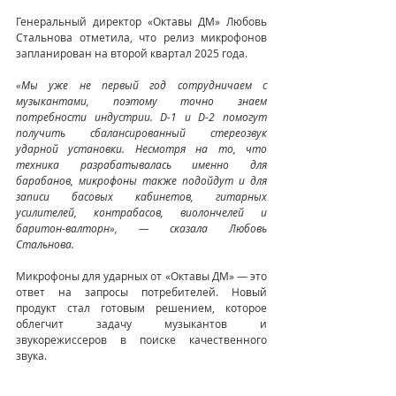
Генеральный директор «Октавы ДМ» Любовь 
Стальнова отметила, что релиз микрофонов 
запланирован на второй квартал 2025 года.
«Мы уже не первый год сотрудничаем с 
музыкантами, поэтому точно знаем 
потребности индустрии. D-1 и D-2 помогут 
получить сбалансированный стереозвук 
ударной установки. Несмотря на то, что 
техника разрабатывалась именно для 
барабанов, микрофоны также подойдут и для 
записи басовых кабинетов, гитарных 
усилителей, контрабасов, виолончелей и 
баритон-валторн», — сказала Любовь 
Стальнова.
Микрофоны для ударных от «Октавы ДМ» — это 
ответ на запросы потребителей. Новый 
продукт стал готовым решением, которое 
облегчит задачу музыкантов и 
звукорежиссеров в поиске качественного 
звука.