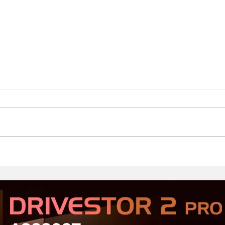
Стартовал второй этап
Prod
открытого тестирования
Хор
Serious Sam: Shatterverse в
бюдж
Steam
Срав
и Ta