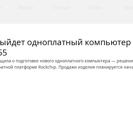
и
Видео
Статьи
Обои
Ме
выйдет одноплатный компьютер
55
щила о подготовке нового одноплатного компьютера — решения 
атной платформе Rockchip. Продажи изделия планируется нача