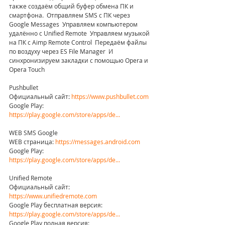
также создаём общий буфер обмена ПК и 
смартфона.  Отправляем SMS c ПК через 
Google Messages  Управляем компьютером 
удалённо с Unified Remote  Управляем музыкой 
на ПК с Aimp Remote Control  Передаём файлы 
по воздуху через ES File Manager  И 
синхронизируем закладки с помощью Opera и 
Opera Touch  
Pushbullet
Официальный сайт: 
https://www.pushbullet.com
Google Play: 
https://play.google.com/store/apps/de...
WEB SMS Google 
WEB страница: 
https://messages.android.com
Google Play: 
https://play.google.com/store/apps/de...
Unified Remote
Официальный сайт: 
https://www.unifiedremote.com
Google Play бесплатная версия: 
https://play.google.com/store/apps/de...
Google Play полная версия: 