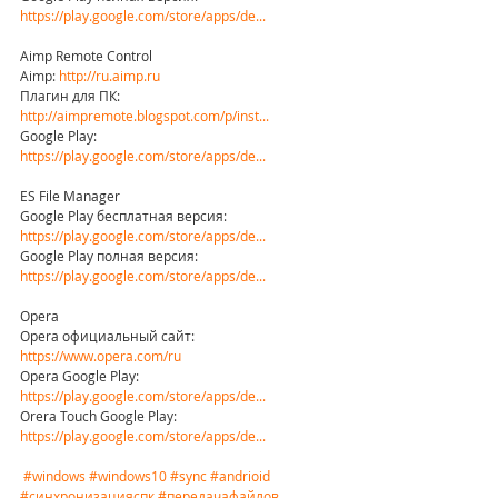
https://play.google.com/store/apps/de...
Aimp Remote Control
Aimp: 
http://ru.aimp.ru
Плагин для ПК: 
http://aimpremote.blogspot.com/p/inst...
Google Play: 
https://play.google.com/store/apps/de...
ES File Manager
Google Play бесплатная версия: 
https://play.google.com/store/apps/de...
Google Play полная версия: 
https://play.google.com/store/apps/de...
Opera
Opera официальный сайт: 
https://www.opera.com/ru
Opera Google Play: 
https://play.google.com/store/apps/de...
Orera Touch Google Play: 
https://play.google.com/store/apps/de...
#windows
#windows10
#sync
#andrioid
#синхронизацияспк
#передачафайлов